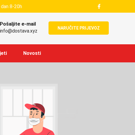
 dan 8-20h
Pošaljite e-mail
NARUČITE PRIJEVOZ
info@dostava.xyz
jeti
Novosti