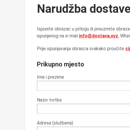
Narudžba dostav
Ispunite obrazac u prilogu ili preuzmite obra
ispunjenog na e-mail
info@dostava.xyz
, Wha
Prije ispunjavanja obrasca svakako proučite
ci
Prikupno mjesto
Ime i prezime
Naziv tvrtke
Adresa (službena)