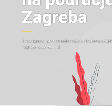
Zagreba
Brzo, sigurno i profesionalno vršimo dostavu pošilja
Zagreba, svaki dan […]