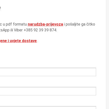
e
zac u pdf formatu
narudzba-prijevoza
i pošaljite ga čitko
tsApp ili Viber +385 92 39 39 874.
jene i uvjete dostave
.